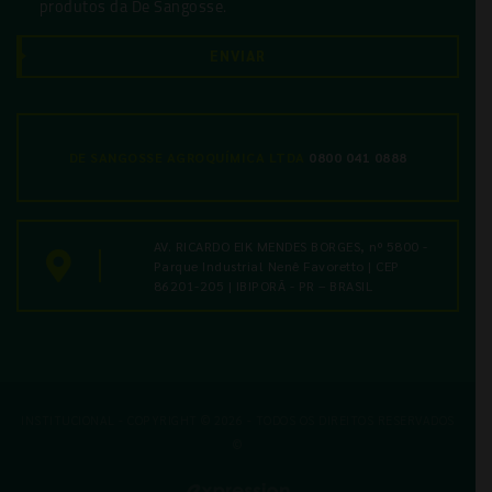
produtos da De Sangosse.
ENVIAR
DE SANGOSSE AGROQUÍMICA LTDA
0800 041 0888
AV. RICARDO EIK MENDES BORGES, nº 5800 -
Parque Industrial Nenê Favoretto | CEP
86201-205 | IBIPORÃ - PR – BRASIL
INSTITUCIONAL - COPYRIGHT © 2026 - TODOS OS DIREITOS RESERVADOS
©